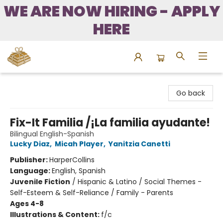
WE ARE NOW HIRING - APPLY
HERE
Bound to Happen Books
Go back
Fix-It Familia /¡La familia ayudante!
Bilingual English-Spanish
Lucky Diaz
,
Micah Player
,
Yanitzia Canetti
Publisher:
HarperCollins
Language:
English, Spanish
Juvenile Fiction
/
Hispanic & Latino / Social Themes -
Self-Esteem & Self-Reliance / Family - Parents
Ages 4-8
Illustrations & Content:
f/c