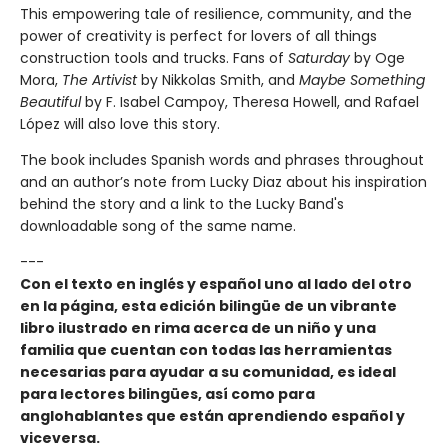
This empowering tale of resilience, community, and the
power of creativity is perfect for lovers of all things
construction tools and trucks. Fans of
Saturday
by Oge
Mora,
The Artivist
by Nikkolas Smith, and
Maybe Something
Beautiful
by F. Isabel Campoy, Theresa Howell, and Rafael
López will also love this story.
The book includes Spanish words and phrases throughout
and an author’s note from Lucky Diaz about his inspiration
behind the story and a link to the Lucky Band's
downloadable song of the same name.
---
Con el texto en inglés y español uno al lado del otro
en la página, esta edición bilingüe de un vibrante
libro ilustrado en rima acerca de un niño y una
familia que cuentan con todas las herramientas
necesarias para ayudar a su comunidad, es ideal
para lectores bilingües, así como para
anglohablantes que están aprendiendo español y
viceversa.